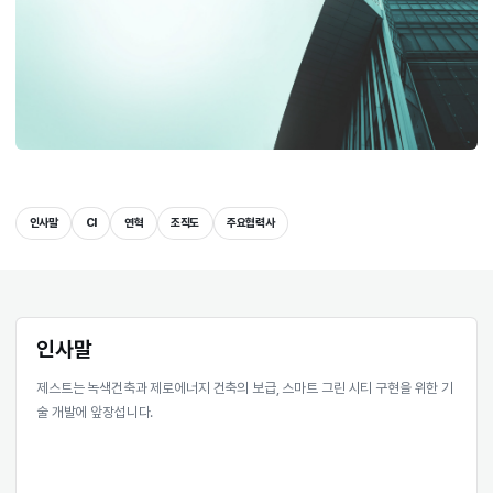
인사말
CI
연혁
조직도
주요협력사