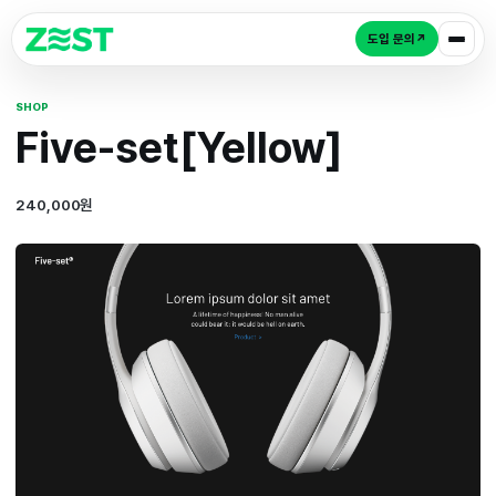
도입 
SHOP
Five-set[Yellow]
240,000원