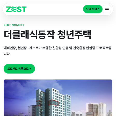
도입 
ZEST PROJECT
더클래식동작 청년주택
예비인증, 본인증 · 제스트가 수행한 친환경 인증 및 건축환경 컨
니다.
프로젝트 목록으로
→